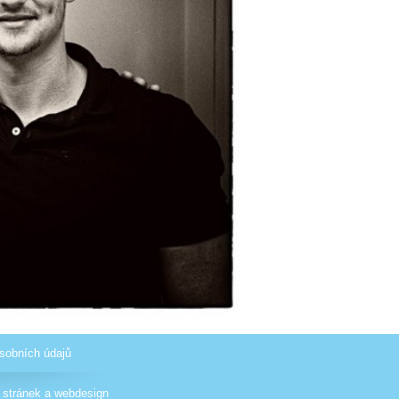
sobních údajů
 stránek
a
webdesign