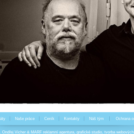
áty
Naše práce
Ceník
Kontakty
Náš tým
Ochrana o
. Ondřej Vicher &
MARF
reklamní agentura
,
grafické studio
,
tvorba webových