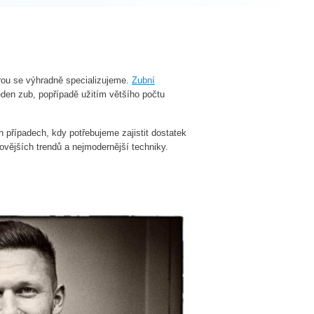
erou se výhradně specializujeme.
Zubní
eden zub, popřípadě užitím většího počtu
h případech, kdy potřebujeme zajistit dostatek
novějších trendů a nejmodernější techniky.