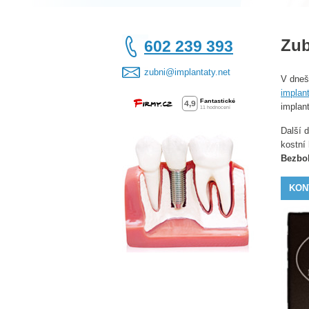
Zub
602 239 393
zubni@implantaty.net
V dneš
implan
implant
Další d
kostní
Bezbol
KON