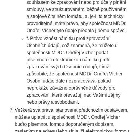
souhlasem ke zpracování nebo pro účely plnění
smlouvy, ve strukturovaném, běžně používaném
a strojově čitelném formátu, a, je-li to technicky
proveditelné, máte právo, aby společnost MDDr.
Ondřej Vicher tyto údaje předala jinému správci.
f. Právo vznést námitku proti zpravování
Osobních údajů, což znamená, že můžete u
společnosti MDDr. Ondřej Vicher podat
písemnou či elektronickou námitku proti
zpracování svých Osobních údajů, čímž
způsobíte, že společnost MDDr. Ondřej Vicher
Osobní údaje dále nezpracovává, pokud
neprokáže závažné oprávněné důvody pro
zpracování, které převažují nad Vašimi zájmy
nebo právy a svobodami.
Veškerá svá práva, stanovená předchozím odstavcem,
můžete uplatnit u společnosti MDDr. Ondřej Vicher
buďto písemnou formou doporučeným dopisem,
zaslaným na adresu jeho sídla, či elektronickou formou