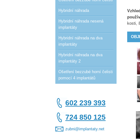
Hybridní náhrada
Vzhle
použí
Hybridní náhrada nesená
kosti,
implantáty
OBJ
Hybridní náhrada na dva
implantáty
Hybridní náhrada na dva
implantáty 2
Ošetření bezzubé horní čelisti
pomocí 4 implantátů
602 239 393
724 850 125
zubni@implantaty.net