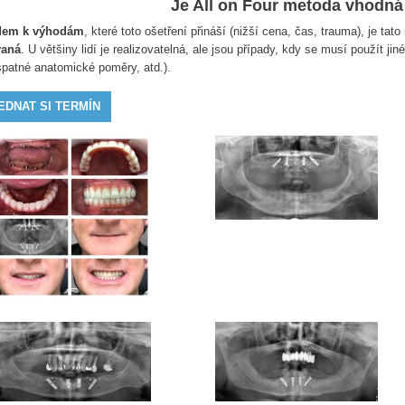
Je All on Four metoda vhodná 
dem k výhodám
, které toto ošetření přináší (nižší cena, čas, trauma), je tat
vaná
. U většiny lidí je realizovatelná, ale jsou případy, kdy se musí použít j
 špatné anatomické poměry, atd.).
EDNAT SI TERMÍN