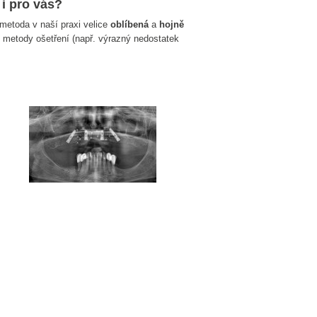
i pro vás?
o metoda v naší praxi velice
oblíbená
a
hojně
iné metody ošetření (např. výrazný nedostatek