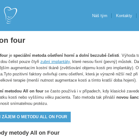
Náš tým
Kontakty
 on four
 four
je
speciální metoda ošetření horní a dolní bezzubé čelisti
. Výhoda t
ždou čelist pouze čtyři
zubní implantáty
, které nesou fixní (pevný) můstek. D
ějším augmentacím kostní tkáně (zvětšování objemu kosti pro implantáty). O
a.Tyto pozitivní faktory ovlivňuji cenu ošetření, která je výrazně nižší než p
celkové terapie (menší nutnost augmentace kosti a tímto kratší doba hojení).
ní metodou All on four
se často používá i v případech, kdy klasické zavede
atku kosti nebo vyššímu věku pacienta. Tato metoda tak přináší
novou šanc
 nosit snímatelnou protézu.
 ZÁJEM O METODU ALL ON FOUR
dy metody All on Four