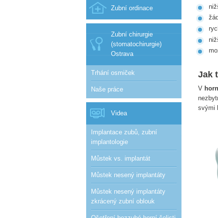
niž
Zubní ordinace
žá
ryc
Zubní chirurgie
niž
(stomatochirurgie)
mož
Ostrava
Trhání osmiček
Jak t
V
horn
Naše práce
nezbyt
svými 
Videa
Implantace zubů, zubní
implantologie
Můstek vs. implantát
Můstek nesený implantáty
Můstek nesený implantáty
zkrácený zubní oblouk
Ošetření bezzubé horní čelisti