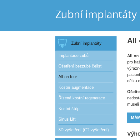
All
Zubní implantáty
Implantace zubů
All on
pro ka
Ošetření bezzubé čelisti
výrazn
pacient
All on four
délku 
Kostní augmentace
Ošetře
Řízená kostní regenerace
nedost
museli
Kostní štěp
MÁM
Sinus Lift
3D vyšetření (CT vyšetření)
Výho