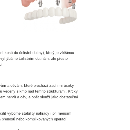
í kosti do čelistní dutiny), který je většinou
 vyhýbáme čelistním dutinám, ale přesto
u.
ům a cévám, které prochází zadními úseky
u vedeny šikmo nad těmito strukturami. Krčky
em nervů a cév, a opět slouží jako dostatečná
lit výborné stability náhrady i při menším
ch přenosů nebo komplikovaných operací.