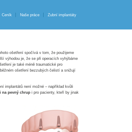
Ceník
Naše práce
Zubní implantáty
ohoto ošetření spočívá v tom, že použijeme
alší výhodou je, že se při operacích vyhýbáme
šetření je také méně traumatické pro
ři běžném ošetření bezzubých čelistí a snižují
ní implantátů není možné – například kvůli
i na pevný chrup
i pro pacienty, kteří by jinak