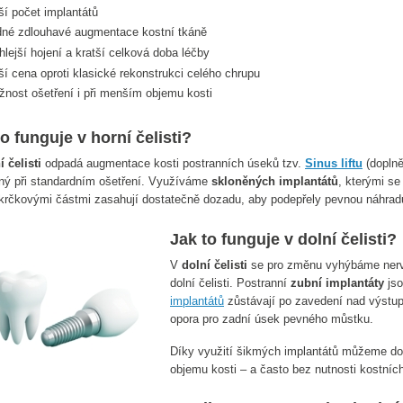
ší počet implantátů
dné zdlouhavé augmentace kostní tkáně
hlejší hojení a kratší celková doba léčby
ší cena oproti klasické rekonstrukci celého chrupu
nost ošetření i při menším objemu kosti
o funguje v horní čelisti?
í čelisti
odpadá augmentace kosti postranních úseků tzv.
Sinus liftu
(doplněn
ný při standardním ošetření. Využíváme
skloněných implantátů
, kterými se
krčkovými částmi zasahují dostatečně dozadu, aby podepřely pevnou náhrad
Jak to funguje v dolní čelisti?
V
dolní čelisti
se pro změnu vyhýbáme nerv
dolní čelisti. Postranní
zubní implantáty
jso
implantátů
zůstávají po zavedení nad výstup
opora pro zadní úsek pevného můstku.
Díky využití šikmých implantátů můžeme docí
objemu kosti – a často bez nutnosti kostní